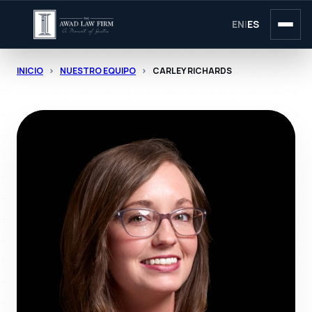
EN
|
ES
INICIO
>
NUESTRO EQUIPO
>
CARLEY RICHARDS