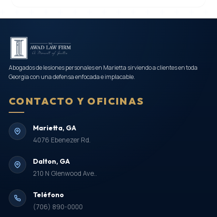
Abogados de lesiones personales en Marietta sirviendo a clientes en toda
Georgia con una defensa enfocada e implacable.
CONTACTO Y OFICINAS
Marietta, GA
4076 Ebenezer Rd.
Dalton, GA
210 N Glenwood Ave..
Teléfono
(706) 890-0000