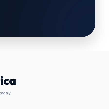
ica
zada y