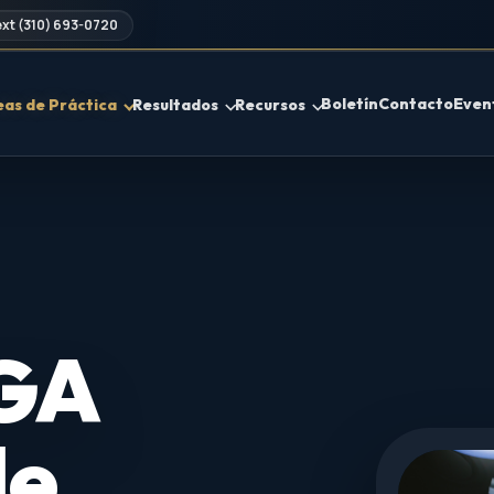
xt (310) 693-0720
Boletín
Contacto
Even
eas de Práctica
Resultados
Recursos
 GA
de