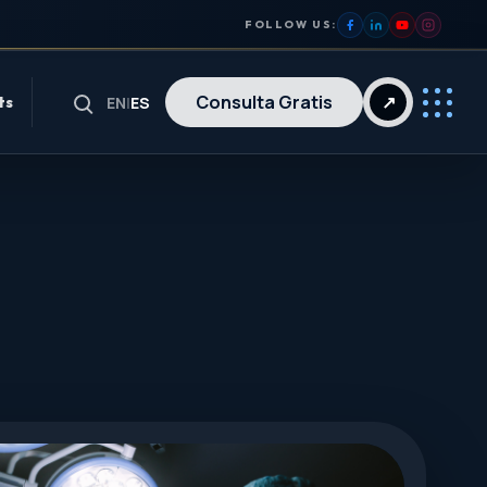
FOLLOW US:
Consulta Gratis
↗
ts
EN
|
ES