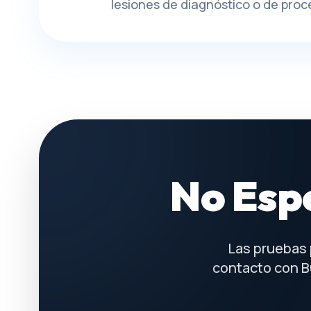
lesiones de diagnóstico o de proc
No Esp
Las pruebas 
contacto con B