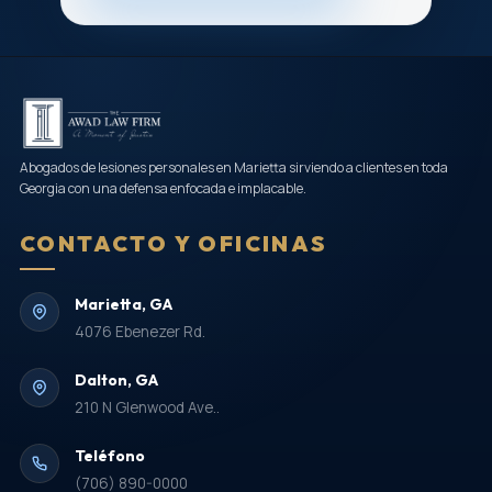
Abogados de lesiones personales en Marietta sirviendo a clientes en toda
Georgia con una defensa enfocada e implacable.
CONTACTO Y OFICINAS
Marietta, GA
4076 Ebenezer Rd.
Dalton, GA
210 N Glenwood Ave..
Teléfono
(706) 890-0000